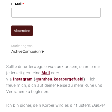
E-Mail
*
Absenden
Marketing von
A
c
t
Sollte dir unterwegs etwas unklar sein, schreib mir
i
v
jederzeit gern eine
Mail
oder
e
via
Instagram
(
@anthea.koerpergefuehl
)
– ich
C
freue mich, dich auf deiner Reise zu mehr Ruhe und
a
Vertrauen zu begleiten.
m
p
a
Ich bin sicher, dein Körper wird es dir flüstern:
Danke!
i