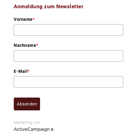
Anmeldung zum Newsletter
Vorname
*
Nachname
*
E-Mail
*
Absenden
Marketing von
A
c