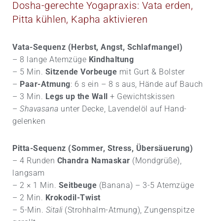
Dosha-gerechte Yogapraxis: Vata erden,
Pitta kühlen, Kapha aktivieren
Vata-Sequenz (Herbst, Angst, Schlaf­mangel)
– 8 lange Atemzüge
Kindhaltung
– 5 Min.
Sitzende Vorbeuge
mit Gurt & Bolster
–
Paar-Atmung
: 6 s ein – 8 s aus, Hände auf Bauch
– 3 Min.
Legs up the Wall
+ Gewichtskissen
–
Shavasana
unter Decke, Lavendelöl auf Hand­
gelenken
Pitta-Sequenz (Sommer, Stress, Übersäuerung)
– 4 Runden
Chandra Namaskar
(Mondgrüße),
langsam
– 2 × 1 Min.
Seitbeuge
(Banana) – 3-5 Atemzüge
– 2 Min.
Krokodil-Twist
– 5-Min.
Sitali
(Strohhalm-Atmung), Zungenspitze