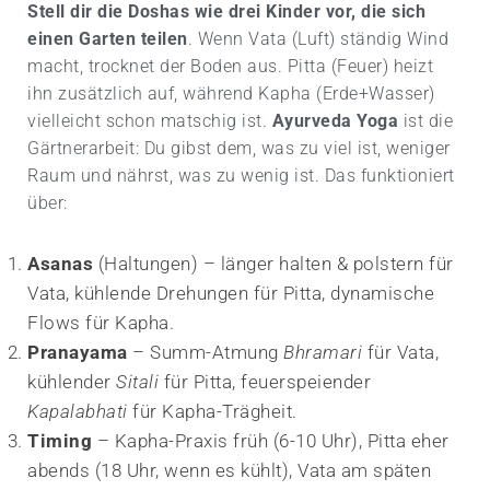
Stell dir die Doshas wie drei Kinder vor, die sich
einen Garten teilen
. Wenn Vata (Luft) ständig Wind
macht, trocknet der Boden aus. Pitta (Feuer) heizt
ihn zusätzlich auf, während Kapha (Erde+Wasser)
vielleicht schon matschig ist.
Ayurveda Yoga
ist die
Gärtner­arbeit: Du gibst dem, was zu viel ist, weniger
Raum und nährst, was zu wenig ist. Das funktioniert
über:
Asanas
(Haltungen) – länger halten & polstern für
Vata, kühlende Drehungen für Pitta, dynamische
Flows für Kapha.
Pranayama
– Summ-Atmung
Bhramari
für Vata,
kühlender
Sitali
für Pitta, feuerspeiender
Kapalabhati
für Kapha-Trägheit.
Timing
– Kapha-Praxis früh (6-10 Uhr), Pitta eher
abends (18 Uhr, wenn es kühlt), Vata am späten