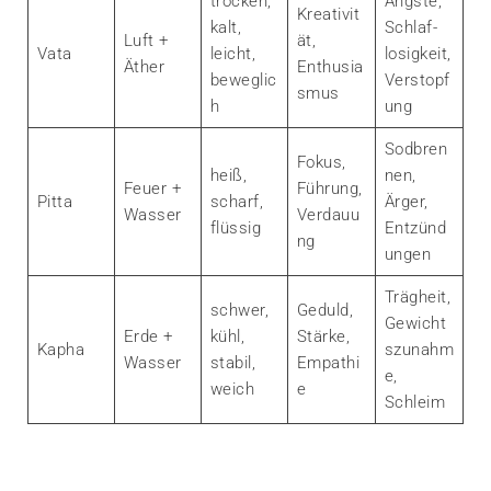
trocken,
Ängste,
Kreativit
kalt,
Schlaf­
Luft +
ät,
Vata
leicht,
losigkeit,
Äther
Enthusia
beweglic
Verstopf
smus
h
ung
Sodbren
Fokus,
heiß,
nen,
Feuer +
Führung,
Pitta
scharf,
Ärger,
Wasser
Verdauu
flüssig
Entzünd
ng
ungen
Trägheit,
schwer,
Geduld,
Gewicht
Erde +
kühl,
Stärke,
Kapha
szunahm
Wasser
stabil,
Empathi
e,
weich
e
Schleim