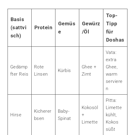
Top-
Basis
Gemüs
Gewürz
Tipp
(sattvi
Protein
e
/Öl
für
sch)
Doshas
Vata:
extra
Gedämp
Rote
Ghee +
Ghee,
Kürbis
fter Reis
Linsen
Zimt
warm
serviere
n
Pitta:
Kokosöl
Limette
Kicherer
Baby-
Hirse
+
kühlt,
bsen
Spinat
Limette
Kokos
süßt