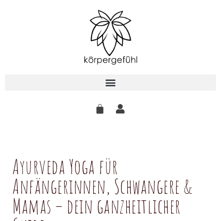
Zum
Inhalt
springen
Ayurveda Yoga für
Anfängerinnen, Schwangere &
Mamas – dein ganzheitlicher