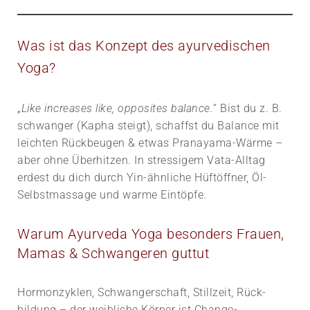
t
i
v
Was ist das Konzept des ayurvedischen
e
Yoga?
C
a
m
„
Like increases like, opposites balance.
“ Bist du z. B.
p
a
schwanger (Kapha steigt), schaffst du Balance mit
i
leichten Rückbeugen & etwas Pranayama-Wärme –
g
aber ohne Überhitzen. In stressigem Vata-Alltag
n
erdest du dich durch Yin-ähnliche Hüft­öffner, Öl-
Selbstmassage und warme Eintöpfe.
Warum Ayurveda Yoga besonders Frauen,
Mamas & Schwangeren guttut
Hormon­zyklen, Schwangerschaft, Stillzeit, Rück­
bildung – der weibliche Körper ist Change-