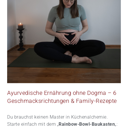
Ayurvedische Ernährung ohne Dogma – 6
Geschmacks­richtungen & Family-Rezepte
Du brauchst keinen Master in Küchen­alchemie.
Starte einfach mit dem „
Rainbow-Bowl-Baukasten
„: