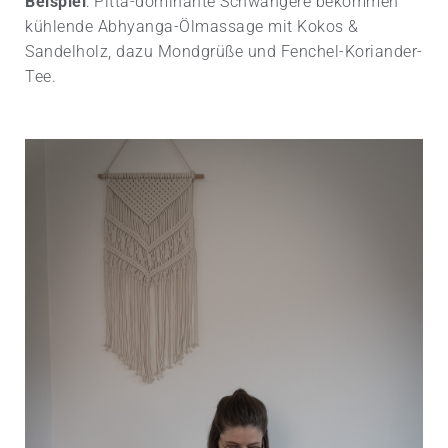
Beispiel
: Pitta-dominante Schwangere bekommen
kühlende Abhyanga-Öl­massage mit Kokos &
Sandelholz, dazu Mondgrüße und Fenchel-Koriander-
Tee.