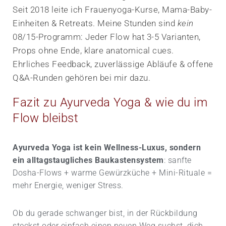
Seit 2018 leite ich Frauen­yoga-Kurse, Mama-Baby-
Einheiten & Retreats. Meine Stunden sind
kein
08/15-Programm: Jeder Flow hat 3-5 Varianten,
Props ohne Ende, klare anatomical cues.
Ehrliches Feedback, zuverlässige Abläufe & offene
Q&A-Runden gehören bei mir dazu.
Fazit zu Ayurveda Yoga & wie du im
Flow bleibst
Ayurveda Yoga ist kein Wellness-Luxus, sondern
ein alltagstaugliches Baukasten­system
: sanfte
Dosha-Flows + warme Gewürz­küche + Mini-Rituale =
mehr Energie, weniger Stress.
Ob du gerade schwanger bist, in der Rück­bildung
steckst oder einfach einen neuen Weg suchst, dich