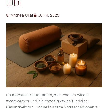
Guide
Anthea Graf
Juli 4, 2025
Du möchtest runter­fahren, dich endlich wieder
wahrnehmen
und gleichzeitig etwas für deine
Gesundheit tun – ohne in starre Yoga­schablonen zu