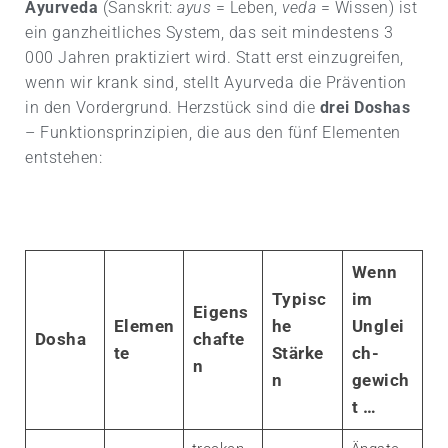
Ayurveda
(Sanskrit:
ayus
= Leben,
veda
= Wissen) ist
ein ganzheitliches System, das seit mindestens 3
000 Jahren praktiziert wird. Statt erst einzugreifen,
wenn wir krank sind, stellt Ayurveda die Prävention
in den Vordergrund. Herzstück sind die
drei Doshas
– Funktions­prinzipien, die aus den fünf Elementen
entstehen:
Wenn
Typisc
im
Eigens
Elemen
he
Unglei
Dosha
chafte
te
Stärke
ch­
n
n
gewich
t …