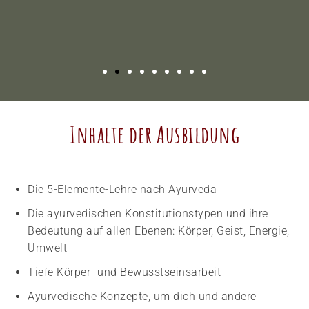
"Diese Ausbildung empfand ich als eine
wirklich sehr besondere. Als
Inhalte der Ausbildung​
Teilnehmerin hat man den persönlichen
Wert des geteilten Wissens gespürt
und umso fesselnder waren die Inhalte."
Die 5-Elemente-Lehre nach Ayurveda
Die ayurvedischen Konstitutionstypen und ihre
Bedeutung auf allen Ebenen: Körper, Geist, Energie,
Umwelt
Tiefe Körper- und Bewusstseinsarbeit
Ayurvedische Konzepte, um dich und andere