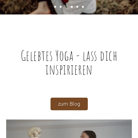
"Liebe Elisa, ich freue mich so, dich
gefunden zu haben, du bist so sympathisch,
sehr kompetent und verknüpfst altes mit
neuem Wissen - das liebe ich sehr!"
Gelebtes Yoga - lass dich
inspirieren​
zum Blog