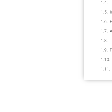
T
I
F
A
T
P