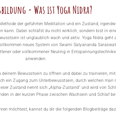
sbildung - Was ist Yoga Nidra?
 Methode der geführten Meditation und ein Zustand, irgend
en kann. Dabei schläfst du nicht wirklich, sondern bist in e
usstsein ist unglaublich wach und aktiv. Yoga Nidra geht a
s vollkommen neues System von Swami Satyananda Saraswati 
rittener oder vollkommener Neuling in Entspannungstechnik
anwenden.
zu deinem Bewusstsein zu öffnen und dabei zu trainieren, m
t sich ein Zugang zum Unterbewusstsein, durch welchen man 
ieser Zustand nennt sich „Alpha-Zustand“ und wird von Sch
nden in der kurzen Phase zwischen Wachsein und Schlaf be
ren möchtest, kannst du dir die folgenden Blogbeiträge daz