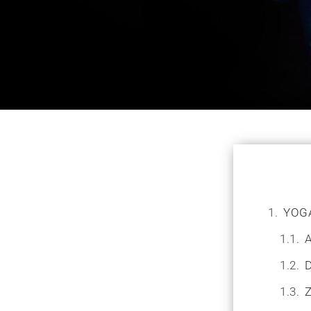
YOG
A
D
Z