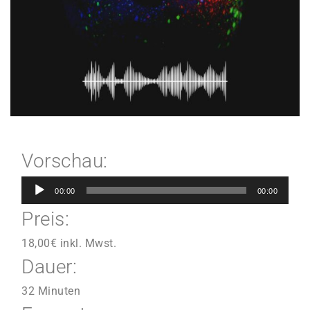
Vorschau:
Audio-
00:00
00:00
Player
Preis:
18,00
€
inkl. Mwst.
Dauer:
32 Minuten