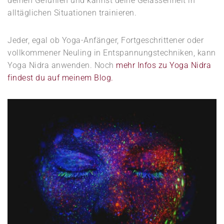
deinen Gefühlen und kannst deine Gelassenheit in
alltäglichen Situationen trainieren.
Jeder, egal ob Yoga-Anfänger, Fortgeschrittener oder
vollkommener Neuling in Entspannungstechniken, kann
Yoga Nidra anwenden. Noch
mehr Infos zu Yoga Nidra
findest du auf meinem Blog.