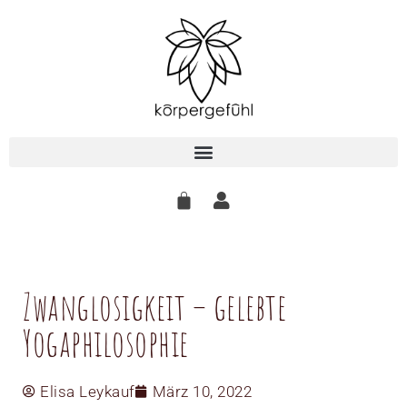
Zum
Inhalt
springen
Zwanglosigkeit – gelebte
Yogaphilosophie
Elisa Leykauf
März 10, 2022