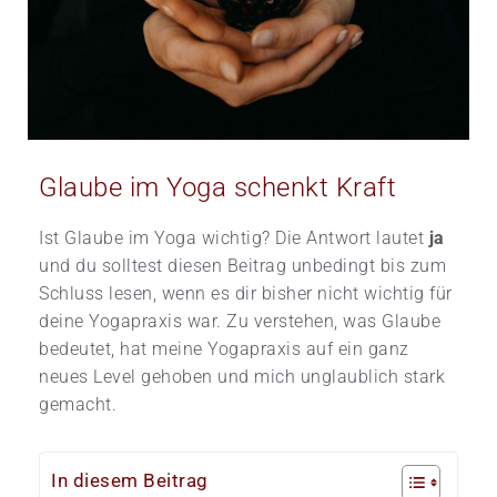
Glaube im Yoga schenkt Kraft
Ist Glaube im Yoga wichtig? Die Antwort lautet
ja
und du solltest diesen Beitrag unbedingt bis zum
Schluss lesen, wenn es dir bisher nicht wichtig für
deine Yogapraxis war. Zu verstehen, was Glaube
bedeutet, hat meine Yogapraxis auf ein ganz
neues Level gehoben und mich unglaublich stark
gemacht.
In diesem Beitrag