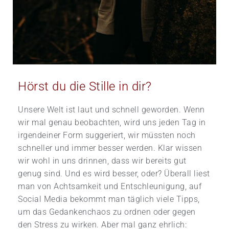
Hörst du die Stille in dir?
Unsere Welt ist laut und schnell geworden. Wenn
wir mal genau beobachten, wird uns jeden Tag in
irgendeiner Form suggeriert, wir müssten noch
schneller und immer besser werden. Klar wissen
wir wohl in uns drinnen, dass wir bereits gut
genug sind. Und es wird besser, oder? Überall liest
man von Achtsamkeit und Entschleunigung, auf
Social Media bekommt man täglich viele Tipps,
um das Gedankenchaos zu ordnen oder gegen
den Stress zu wirken. Aber mal ganz ehrlich: