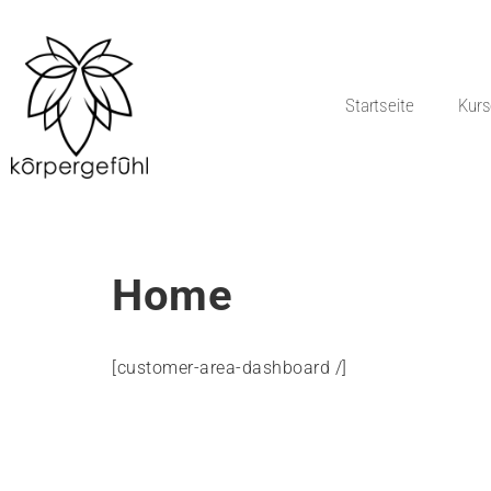
Zum
Inhalt
Startseite
Kurs
springen
Home
[customer-area-dashboard /]