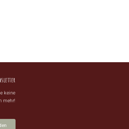
wsletter
e keine
n mehr!
den