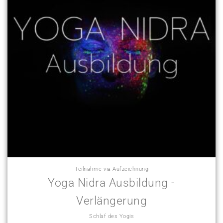
Teilnahme via Aufzeichnung
Yoga Nidra Ausbildung -
Verlängerung
Schlaf des Yogis