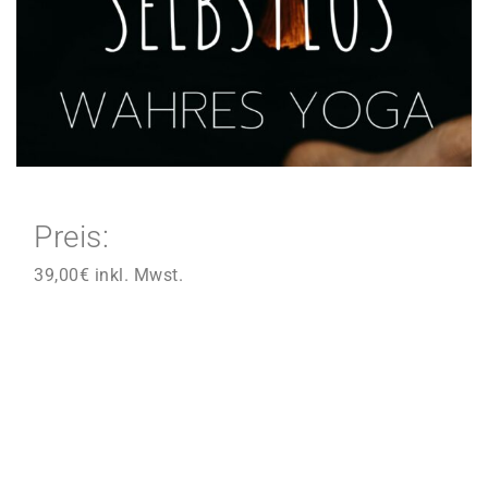
Preis:
39,00
€
inkl. Mwst.