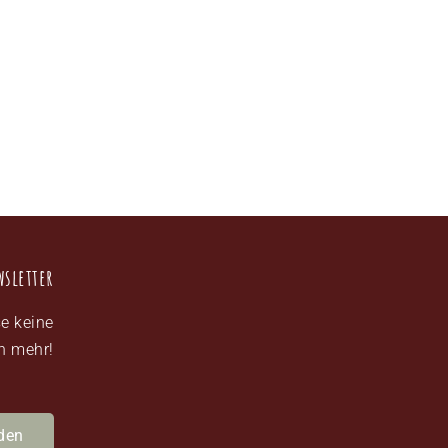
wsletter
e keine
n mehr!
den