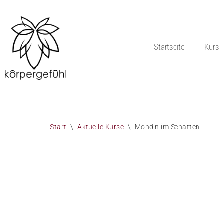
Zum
Inhalt
Startseite
Kurs
springen
Start
\
Aktuelle Kurse
\
Mondin im Schatten