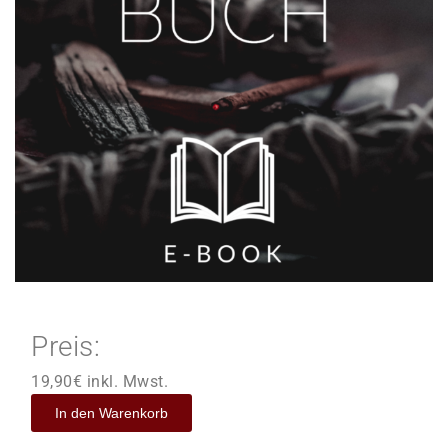
Preis:
19,90
€
inkl. Mwst.
In den Warenkorb