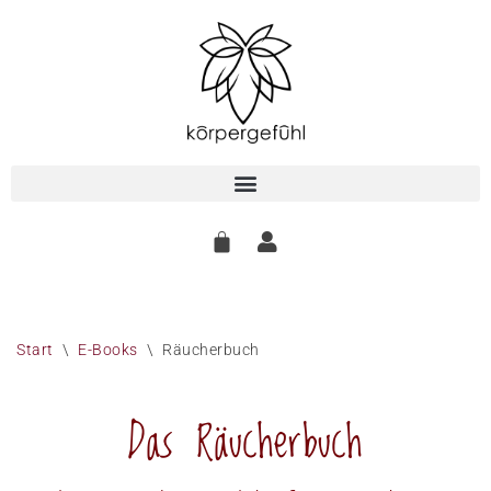
Zum
Inhalt
springen
Start
\
E-Books
\
Räucherbuch
Das Räucherbuch