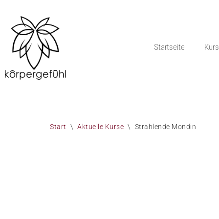
Zum
Inhalt
Startseite
Kurs
springen
Start
\
Aktuelle Kurse
\
Strahlende Mondin