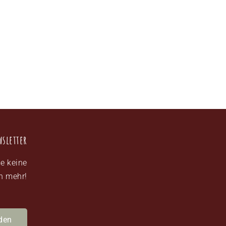
wsletter
e keine
n mehr!
den