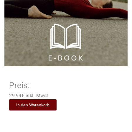
Preis:
29,99
€
inkl. Mwst.
In den Warenkorb