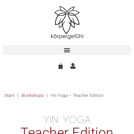
Zum
Inhalt
springen
Start
\
Workshops
\
Yin Yoga – Teacher Edition
YIN YOGA
Teacher Edition