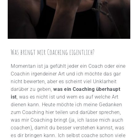
Was bringt mir Coaching eigentlich?
Momentan ist ja gefühlt jeder ein Coach oder eine
Coachin irgendeiner Art und ich möchte das gar
nicht bewerten, aber es scheint viel Unklarheit
darüber zu geben,
was ein Coaching überhaupt
ist
, was es nicht ist und wem es auf welche Art
dienen kann. Heute möchte ich meine Gedanken
zum Coaching hier teilen und darüber sprechen,
was mir Coaching bringt (ja, ich lasse mich auch
coachen), damit du besser verstehen kannst, was
es dir bringen kann. Ich selbst coache schon viele