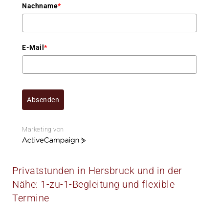
Nachname
*
E-Mail
*
Absenden
Marketing von
A
c
t
Privatstunden in Hersbruck und in der
i
v
Nähe: 1-zu-1-Begleitung und flexible
e
Termine
C
a