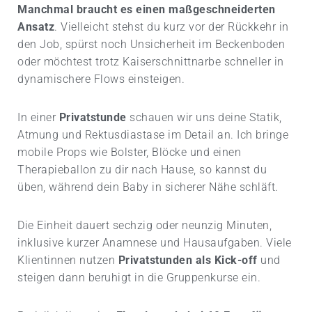
m
Manchmal braucht es einen maßgeschneiderten
p
Ansatz
. Vielleicht stehst du kurz vor der Rückkehr in
a
den Job, spürst noch Unsicherheit im Beckenboden
i
g
oder möchtest trotz Kaiserschnittnarbe schneller in
n
dynamischere Flows einsteigen.
In einer
Privatstunde
schauen wir uns deine Statik,
Atmung und Rektusdiastase im Detail an. Ich bringe
mobile Props wie Bolster, Blöcke und einen
Therapieballon zu dir nach Hause, so kannst du
üben, während dein Baby in sicherer Nähe schläft.
Die Einheit dauert sechzig oder neunzig Minuten,
inklusive kurzer Anamnese und Hausaufgaben. Viele
Klientinnen nutzen
Privatstunden als Kick-off
und
steigen dann beruhigt in die Gruppenkurse ein.