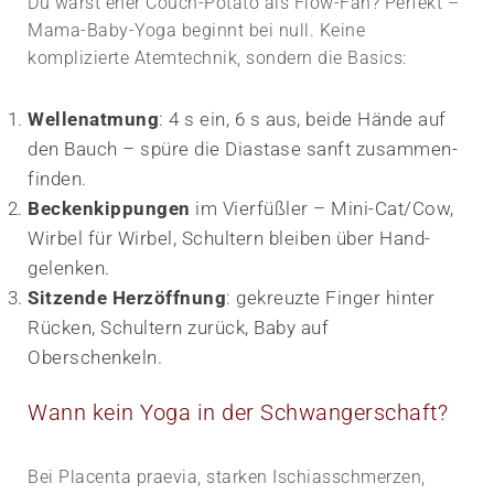
Du warst eher Couch-Potato als Flow-Fan? Perfekt –
Mama-Baby-Yoga beginnt bei null. Keine
komplizierte Atem­technik, sondern die Basics:
Wellen­atmung
: 4 s ein, 6 s aus, beide Hände auf
den Bauch – spüre die Diastase sanft zusammen­
finden.
Becken­kippungen
im Vierfüßler – Mini-Cat/Cow,
Wirbel für Wirbel, Schultern bleiben über Hand­
gelenken.
Sitzende Herzöffnung
: gekreuzte Finger hinter
Rücken, Schultern zurück, Baby auf
Oberschenkeln.
Wann kein Yoga in der Schwangerschaft?
Bei Placenta praevia, starken Ischias­schmerzen,