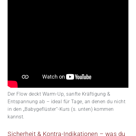
Der Flow deckt Warm-Up, sanfte Kräftigung &
Entspannung ab – ideal für Tage, an denen du nicht
in den „Babygeflüster“-Kurs (s. unten) kommen
kannst.
Sicherheit & Kontra-Indikationen – was du