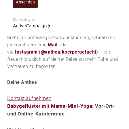
Absenden
Marketing von
A
c
Sollte dir unterwegs etwas unklar sein, schreib mir
t
i
jederzeit gern eine
Mail
oder
v
via
Instagram
(
@anthea.koerpergefuehl
)
– ich
e
freue mich, dich auf deiner Reise zu mehr Ruhe und
C
Vertrauen zu begleiten.
a
m
p
Deine Anthea
a
i
g
Kontakt aufnehmen
n
Babygeflüster mit Mama-Mini-Yoga:
Vor-Ort-
und Online-Kurstermine