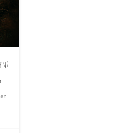
ben?
t
hen