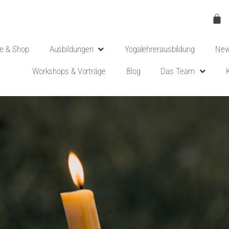
e & Shop
Ausbildungen
Yogalehrerausbildung
New
Workshops & Vorträge
Blog
Das Team