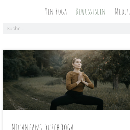
Yin Yoga
Bewusstsein
Medit
Neuanfang durch Yoga