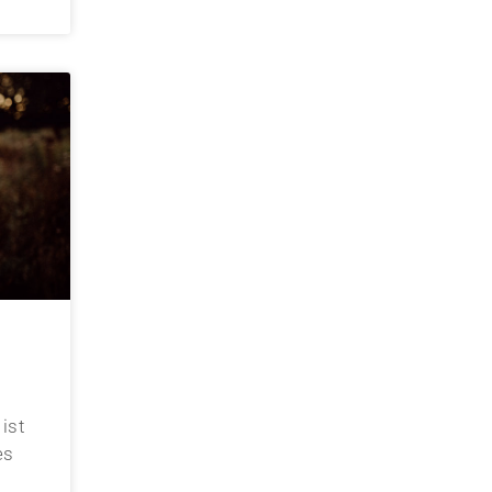
ist
es