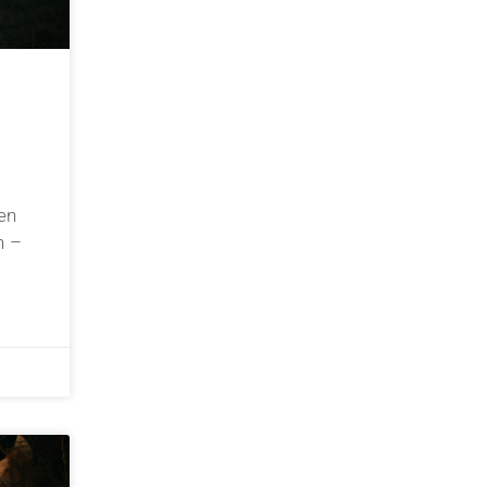
en
h –