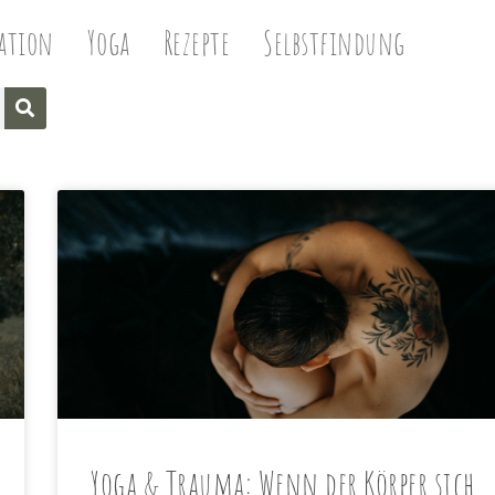
ation
Yoga
Rezepte
Selbstfindung
Yoga & Trauma: Wenn der Körper sich