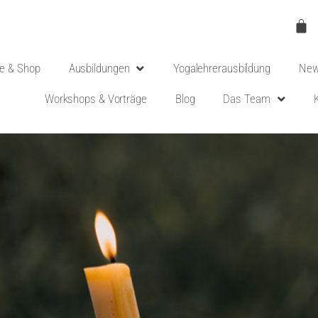
e & Shop
Ausbildungen
Yogalehrerausbildung
New
Workshops & Vorträge
Blog
Das Team