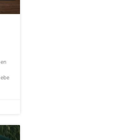
hen
webe