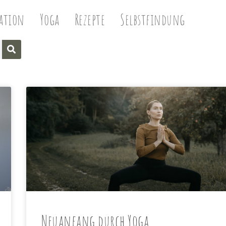
ation
Yoga
Rezepte
Selbstfindung
Neuanfang durch Yoga