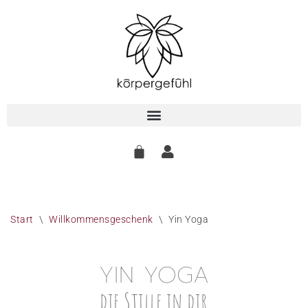
Zum
Inhalt
springen
Start
\
Willkommensgeschenk
\
Yin Yoga
YIN YOGA
die Stille in dir