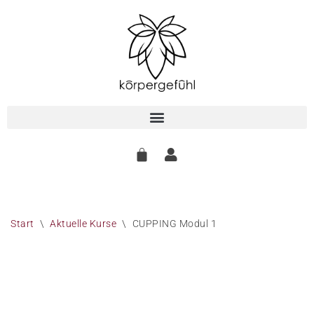
Zum
Inhalt
springen
Start
\
Aktuelle Kurse
\
CUPPING Modul 1