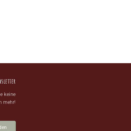
wsletter
e keine
n mehr!
den