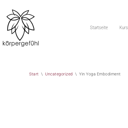
Zum
Inhalt
Startseite
Kurs
springen
Start
\
Uncategorized
\
Yin Yoga Embodiment